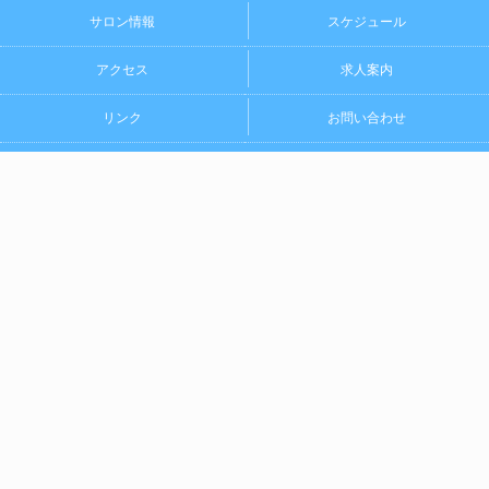
サロン情報
スケジュール
アクセス
求人案内
リンク
お問い合わせ
11:00
5:00
電話をかける
LINEでお問合せ
07089755151
Copyright (C)
Neo Mrs.Cyan(ネオミセスシアン)
. All Rights Reserv
ed.
当店は風俗店ではございません