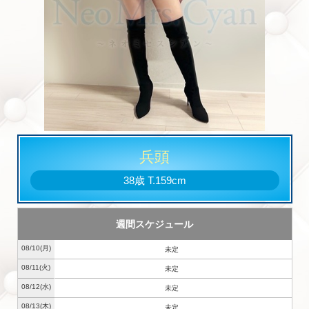
兵頭
38歳
T
.159cm
週間スケジュール
08/10
(月)
未定
08/11
(火)
未定
08/12
(水)
未定
08/13
(木)
未定